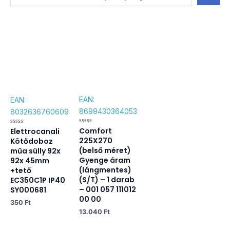
...
EAN:
EAN:
8699430364053
8032636760609
Comfort
Értékelés:
Elettrocanali
Értékelés:
0
0
225X270
Kötődoboz
/
/
5
5
(belső méret)
műa sülly 92x
Gyenge áram
92x 45mm
(lángmentes)
+tető
(S/T) – 1 darab
EC350C1P IP40
– 001 057 111012
SY000681
00 00
350
Ft
13.040
Ft