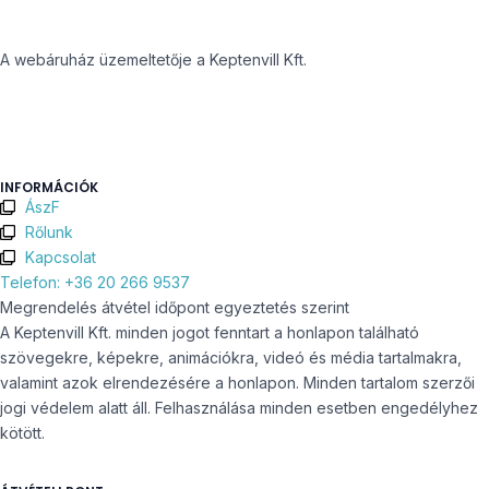
A webáruház üzemeltetője a Keptenvill Kft.
INFORMÁCIÓK
ÁszF
Rőlunk
Kapcsolat
Telefon: +36 20 266 9537
Megrendelés átvétel időpont egyeztetés szerint
A Keptenvill Kft. minden jogot fenntart a honlapon található
szövegekre, képekre, animációkra, videó és média tartalmakra,
valamint azok elrendezésére a honlapon. Minden tartalom szerzői
jogi védelem alatt áll. Felhasználása minden esetben engedélyhez
kötött.