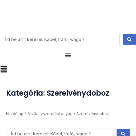
Skip
to
content
Search
...
Main
Menu
Kategória: Szerelvénydoboz
Kezdőlap
/
A villanyszerelési anyag
/ Szerelvénydoboz
Search