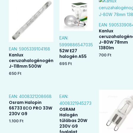
EAN:
590533908
Kanlux
ceruzahalogén
EAN:
J-80W 78mm
5999886547035
1380lm
EAN:
5905339104168
52W E27
Kanlux
700
Ft
halogén A55
ceruzahalogénogén
695
Ft
J-118mm 500W
650
Ft
EAN:
4008321208668
EAN:
Osram Halopin
4008321945273
66733 ECO PRO 33W
OSRAM
230V G9
Halogén
tűlábas 20W
1.100
Ft
230V G9
foglalat