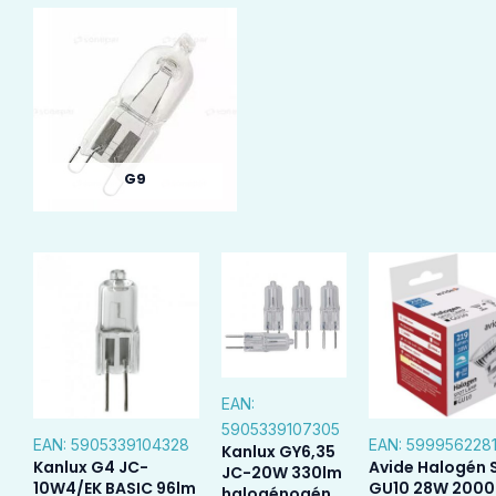
G9
EAN:
5905339107305
EAN:
5905339104328
EAN:
599956228
Kanlux GY6,35
Kanlux G4 JC-
Avide Halogén 
JC-20W 330lm
10W4/EK BASIC 96lm
GU10 28W 2000
halogénogén