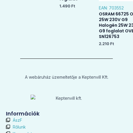
1.490
Ft
EAN:
703552
OSRAM 66725 
25W 230V G9
Halogén 25W 2
G9 foglalat OV
SN126753
2.210
Ft
A webáruház üzemeltetője a Keptenvill Kft.
Információk
ÁszF
Rőlunk