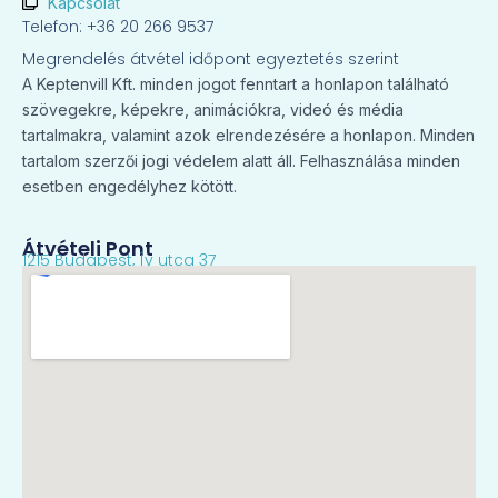
Kapcsolat
Telefon: +36 20 266 9537
Megrendelés átvétel időpont egyeztetés szerint
A Keptenvill Kft. minden jogot fenntart a honlapon található
szövegekre, képekre, animációkra, videó és média
tartalmakra, valamint azok elrendezésére a honlapon. Minden
tartalom szerzői jogi védelem alatt áll. Felhasználása minden
esetben engedélyhez kötött.
Átvételi Pont
1215 Budapest, Ív utca 37