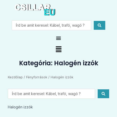
Skip
to
content
Search
...
Main
Menu
Kategória: Halogén izzók
Kezdőlap
/
Fényforrások
/ Halogén izzók
Search
...
Halogén izzók