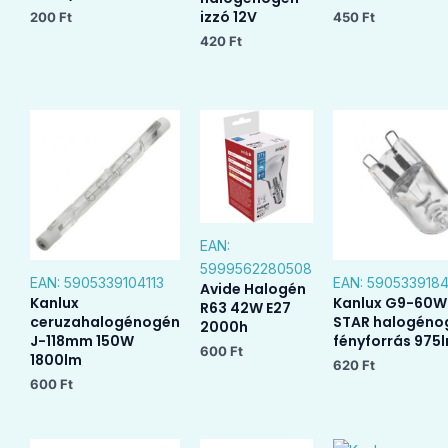
izzó 12V
200
Ft
450
Ft
420
Ft
EAN:
5999562280508
EAN:
5905339104113
EAN:
590533918
Avide Halogén
Kanlux
Kanlux G9-60W
R63 42W E27
ceruzahalogénogén
STAR halogéno
2000h
J-118mm 150W
fényforrás 975
600
Ft
1800lm
620
Ft
600
Ft