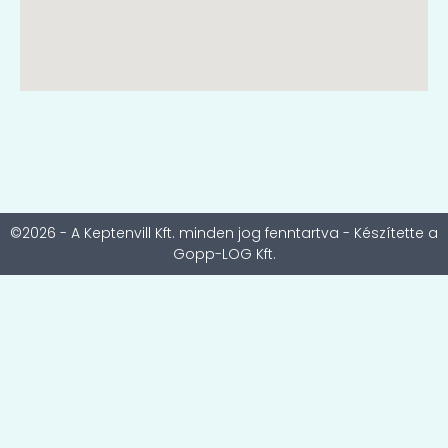
©2026 - A Keptenvill Kft. minden jog fenntartva - Készítette a
Gopp-LOG Kft.