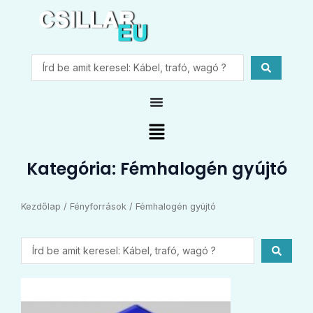
Skip
to
content
Search
...
Main
Menu
Kategória: Fémhalogén gyújtó
Kezdőlap
/
Fényforrások
/ Fémhalogén gyújtó
Search
...