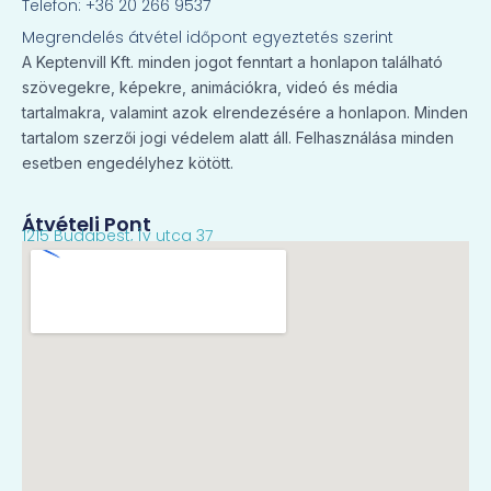
Telefon: +36 20 266 9537
Megrendelés átvétel időpont egyeztetés szerint
A Keptenvill Kft. minden jogot fenntart a honlapon található
szövegekre, képekre, animációkra, videó és média
tartalmakra, valamint azok elrendezésére a honlapon. Minden
tartalom szerzői jogi védelem alatt áll. Felhasználása minden
esetben engedélyhez kötött.
Átvételi Pont
1215 Budapest, Ív utca 37