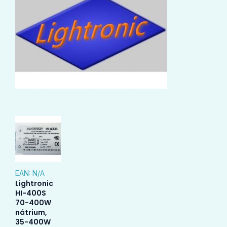
EAN:
N/A
Lightronic
HI-400S
70-400W
nátrium,
35-400W