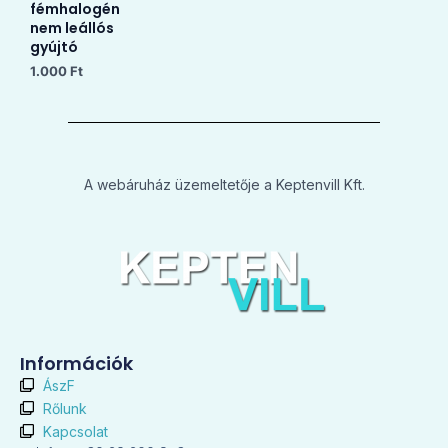
fémhalogén
nem leállós
gyújtó
1.000
Ft
A webáruház üzemeltetője a Keptenvill Kft.
Információk
ÁszF
Rőlunk
Kapcsolat