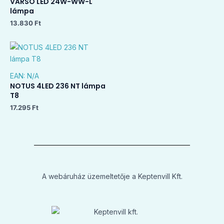
VARSO LED 24W-WW-L
lámpa
13.830
Ft
EAN:
N/A
NOTUS 4LED 236 NT lámpa
T8
17.295
Ft
A webáruház üzemeltetője a Keptenvill Kft.