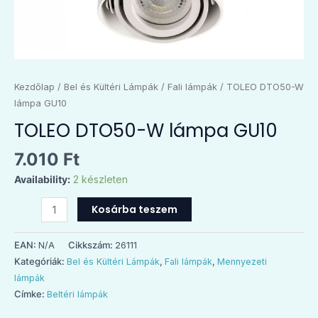
Kezdőlap
/
Bel és Kültéri Lámpák
/
Fali lámpák
/ TOLEO DTO50-W
lámpa GU10
TOLEO DTO50-W lámpa GU10
7.010
Ft
Availability:
2 készleten
Kosárba teszem
EAN:
N/A
Cikkszám:
26111
Kategóriák:
Bel és Kültéri Lámpák
,
Fali lámpák
,
Mennyezeti
lámpák
Címke:
Beltéri lámpák