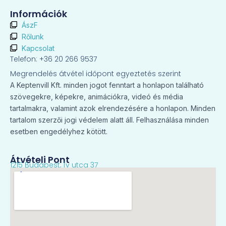
Információk
ÁszF
Rőlunk
Kapcsolat
Telefon: +36 20 266 9537
Megrendelés átvétel időpont egyeztetés szerint
A Keptenvill Kft. minden jogot fenntart a honlapon található
szövegekre, képekre, animációkra, videó és média
tartalmakra, valamint azok elrendezésére a honlapon. Minden
tartalom szerzői jogi védelem alatt áll. Felhasználása minden
esetben engedélyhez kötött.
Átvételi Pont
1215 Budapest, Ív utca 37