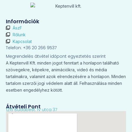
Információk
ÁszF
Rőlunk
Kapcsolat
Telefon: +36 20 266 9537
Megrendelés átvétel időpont egyeztetés szerint
A Keptenvill Kft. minden jogot fenntart a honlapon található
szövegekre, képekre, animációkra, videó és média
tartalmakra, valamint azok elrendezésére a honlapon. Minden
tartalom szerzői jogi védelem alatt áll. Felhasználása minden
esetben engedélyhez kötött.
Átvételi Pont
1215 Budapest, Ív utca 37