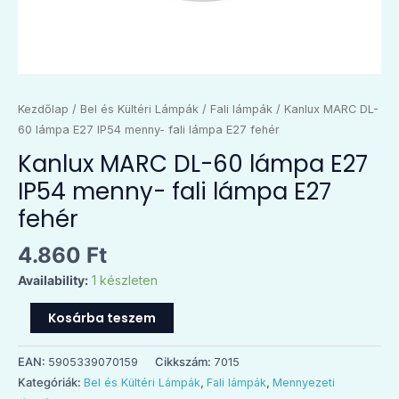
E27
fehér
mennyiség
Kezdőlap
/
Bel és Kültéri Lámpák
/
Fali lámpák
/ Kanlux MARC DL-
60 lámpa E27 IP54 menny- fali lámpa E27 fehér
Kanlux MARC DL-60 lámpa E27
IP54 menny- fali lámpa E27
fehér
4.860
Ft
Availability:
1 készleten
Kosárba teszem
EAN:
5905339070159
Cikkszám:
7015
Kategóriák:
Bel és Kültéri Lámpák
,
Fali lámpák
,
Mennyezeti